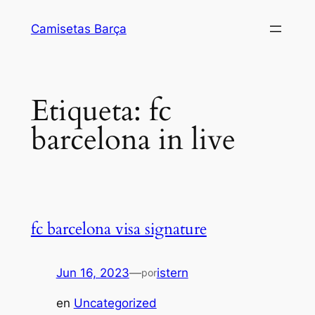
Saltar
Camisetas Barça
al
contenido
Etiqueta:
fc
barcelona in live
fc barcelona visa signature
Jun 16, 2023
—
istern
por
en
Uncategorized