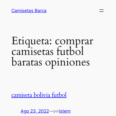
Saltar
Camisetas Barça
al
contenido
Etiqueta:
comprar
camisetas futbol
baratas opiniones
camiseta bolivia futbol
Ago 23, 2022
—
istern
por