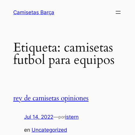
Saltar
Camisetas Barça
al
contenido
Etiqueta:
camisetas
futbol para equipos
rey de camisetas opiniones
Jul 14, 2022
—
istern
por
en
Uncategorized