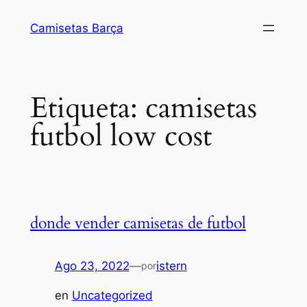
Saltar
Camisetas Barça
al
contenido
Etiqueta:
camisetas
futbol low cost
donde vender camisetas de futbol
Ago 23, 2022
—
istern
por
en
Uncategorized