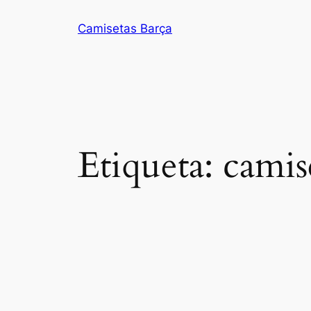
Saltar
Camisetas Barça
al
contenido
Etiqueta:
camis