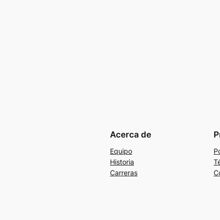
Acerca de
P
Equipo
Po
Historia
T
Carreras
C