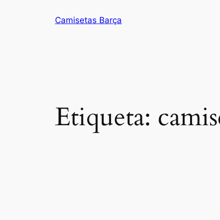
Saltar
Camisetas Barça
al
contenido
Etiqueta:
camis