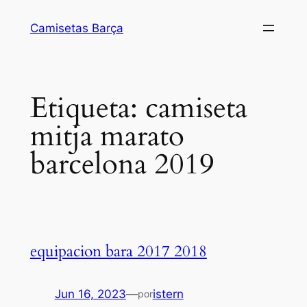
Saltar
Camisetas Barça
al
contenido
Etiqueta:
camiseta
mitja marato
barcelona 2019
equipacion bara 2017 2018
Jun 16, 2023
—
istern
por