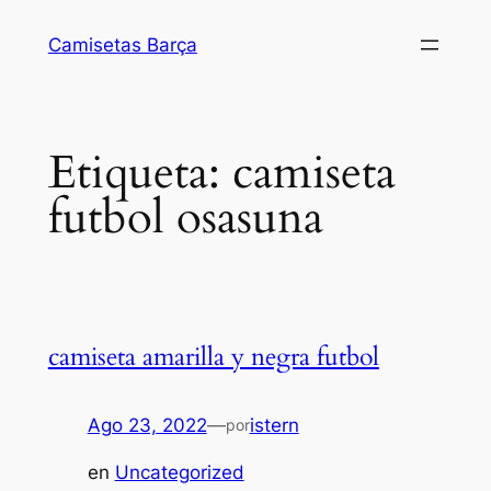
Saltar
Camisetas Barça
al
contenido
Etiqueta:
camiseta
futbol osasuna
camiseta amarilla y negra futbol
Ago 23, 2022
—
istern
por
en
Uncategorized