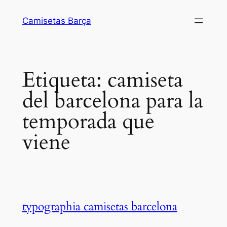
Saltar
Camisetas Barça
al
contenido
Etiqueta:
camiseta
del barcelona para la
temporada que
viene
typographia camisetas barcelona