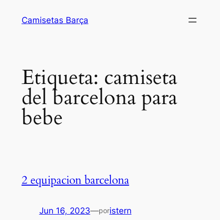
Saltar
Camisetas Barça
al
contenido
Etiqueta:
camiseta
del barcelona para
bebe
2 equipacion barcelona
Jun 16, 2023
—
istern
por