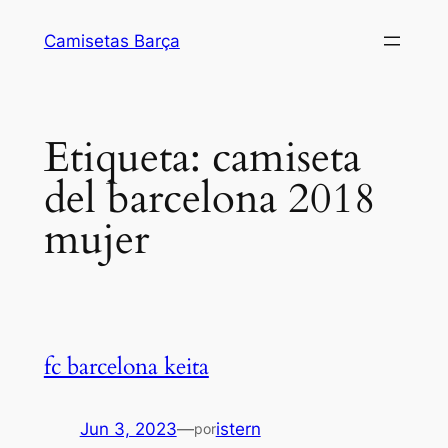
Saltar
Camisetas Barça
al
contenido
Etiqueta:
camiseta
del barcelona 2018
mujer
fc barcelona keita
Jun 3, 2023
—
istern
por