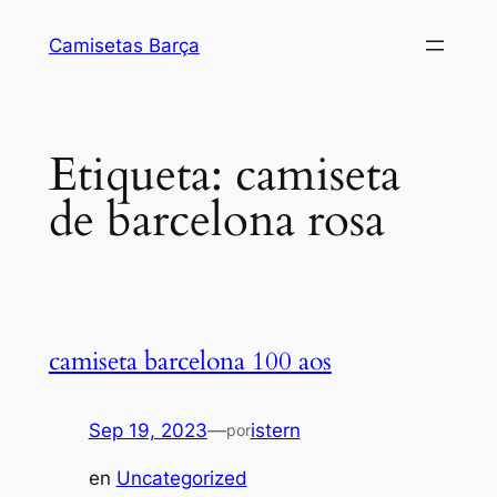
Saltar
Camisetas Barça
al
contenido
Etiqueta:
camiseta
de barcelona rosa
camiseta barcelona 100 aos
Sep 19, 2023
—
istern
por
en
Uncategorized