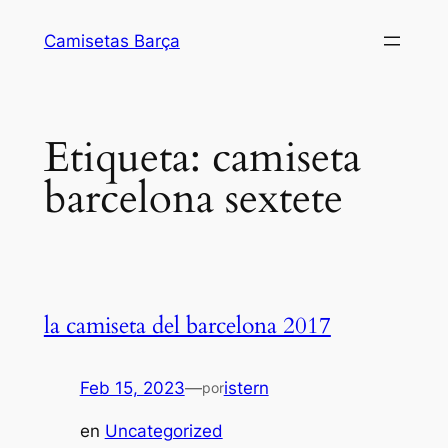
Saltar
Camisetas Barça
al
contenido
Etiqueta:
camiseta
barcelona sextete
la camiseta del barcelona 2017
Feb 15, 2023
—
istern
por
en
Uncategorized