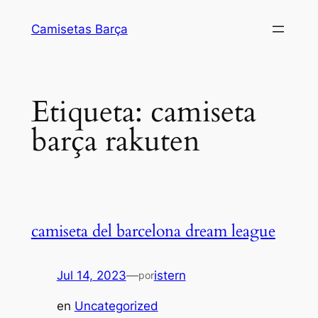
Saltar
Camisetas Barça
al
contenido
Etiqueta:
camiseta
barça rakuten
camiseta del barcelona dream league
Jul 14, 2023
—
istern
por
en
Uncategorized