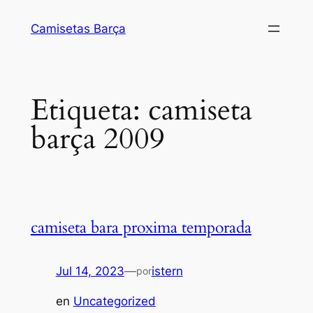
Saltar
Camisetas Barça
al
contenido
Etiqueta:
camiseta
barça 2009
camiseta bara proxima temporada
Jul 14, 2023
—
istern
por
en
Uncategorized