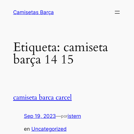
Saltar
Camisetas Barça
al
contenido
Etiqueta:
camiseta
barça 14 15
camiseta barca carcel
Sep 19, 2023
—
istern
por
en
Uncategorized