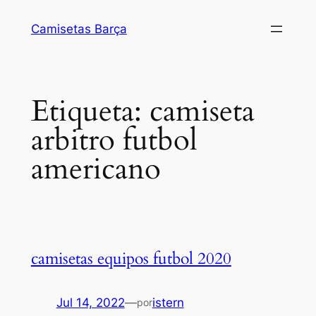
Saltar
Camisetas Barça
al
contenido
Etiqueta:
camiseta
arbitro futbol
americano
camisetas equipos futbol 2020
Jul 14, 2022
—
istern
por