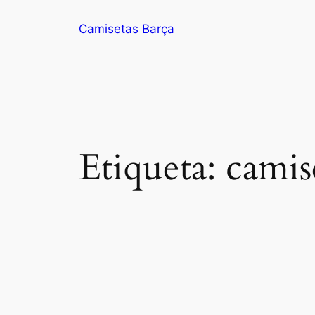
Saltar
Camisetas Barça
al
contenido
Etiqueta:
camis