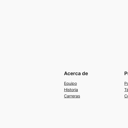
Acerca de
P
Equipo
Po
Historia
T
Carreras
C