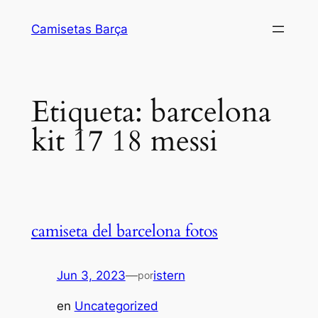
Saltar
Camisetas Barça
al
contenido
Etiqueta:
barcelona
kit 17 18 messi
camiseta del barcelona fotos
Jun 3, 2023
—
istern
por
en
Uncategorized