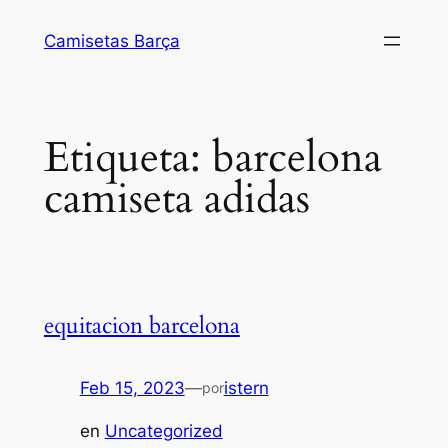
Saltar
Camisetas Barça
al
contenido
Etiqueta:
barcelona
camiseta adidas
equitacion barcelona
Feb 15, 2023
—
istern
por
en
Uncategorized