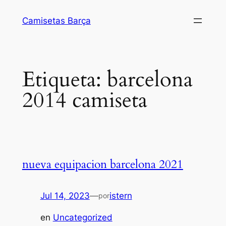
Saltar
Camisetas Barça
al
contenido
Etiqueta:
barcelona
2014 camiseta
nueva equipacion barcelona 2021
Jul 14, 2023
—
istern
por
en
Uncategorized