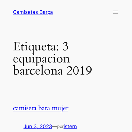
Saltar
Camisetas Barça
al
contenido
Etiqueta:
3
equipacion
barcelona 2019
camiseta bara mujer
Jun 3, 2023
—
istern
por